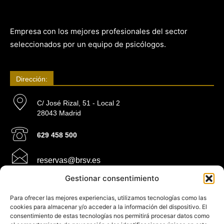
Empresa con los mejores profesionales del sector
seleccionados por un equipo de psicólogos.
Dirección:
C/ José Rizal, 51 - Local 2
28043 Madrid
629 458 500
reservas@brsv.es
Gestionar consentimiento
Información:
Para ofrecer las mejores experiencias, utilizamos tecnologías como las
cookies para almacenar y/o acceder a la información del dispositivo. El
consentimiento de estas tecnologías nos permitirá procesar datos como
Ley de cookies