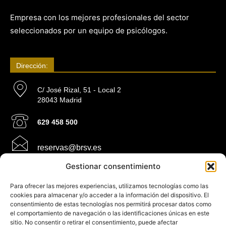
Empresa con los mejores profesionales del sector
seleccionados por un equipo de psicólogos.
Dirección:
C/ José Rizal, 51 - Local 2
28043 Madrid
629 458 500
reservas@brsv.es
Gestionar consentimiento
Información:
Para ofrecer las mejores experiencias, utilizamos tecnologías como las
cookies para almacenar y/o acceder a la información del dispositivo. El
consentimiento de estas tecnologías nos permitirá procesar datos como
Ley de cookies
el comportamiento de navegación o las identificaciones únicas en este
sitio. No consentir o retirar el consentimiento, puede afectar
Ley de privacidad