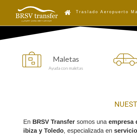
Traslado Aeropuerto M
Maletas
Ayuda con maletas
NUEST
En
BRSV Transfer
somos una
empresa d
ibiza y Toledo
, especializada en
servici