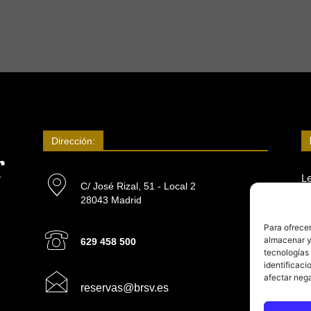
Dirección:
L
C/ José Rizal, 51 - Local 2
L
28043 Madrid
Para ofrecer
almacenar y/
629 458 500
tecnologías
identificaci
afectar nega
reservas@brsv.es