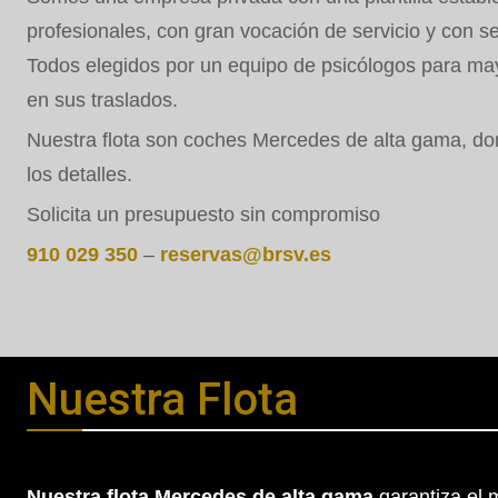
profesionales, con gran vocación de servicio y con s
Todos elegidos por un equipo de psicólogos para may
en sus traslados.
Nuestra flota son coches Mercedes de alta gama, d
los detalles.
Solicita un presupuesto sin compromiso
910 029 350
–
reservas@brsv.es
Nuestra Flota
Nuestra flota Mercedes de alta gama
garantiza el 