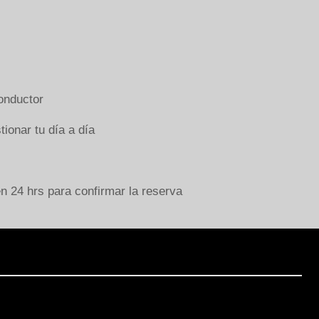
onductor
ionar tu día a día
 24 hrs para confirmar la reserva