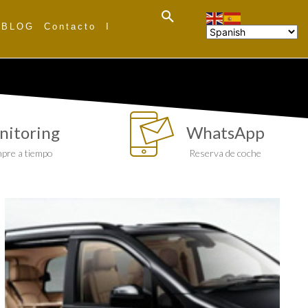
BLOG
Contacto
I
nitoring
WhatsApp
pre a tiempo
Reserva de coche