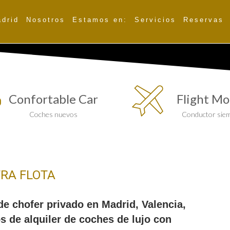
adrid
Nosotros
Estamos en:
Servicios
Reservas
Confortable Car
Flight Mo
Coches nuevos
Conductor siem
RA FLOTA
e chofer privado en Madrid, Valencia,
os de alquiler de coches de lujo con