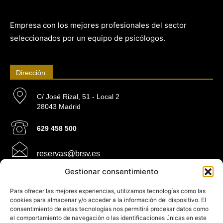
Empresa con los mejores profesionales del sector
seleccionados por un equipo de psicólogos.
Dirección:
C/ José Rizal, 51 - Local 2
28043 Madrid
629 458 500
reservas@brsv.es
Gestionar consentimiento
Información:
Para ofrecer las mejores experiencias, utilizamos tecnologías como las
cookies para almacenar y/o acceder a la información del dispositivo. El
consentimiento de estas tecnologías nos permitirá procesar datos como
Ley de cookies
el comportamiento de navegación o las identificaciones únicas en este