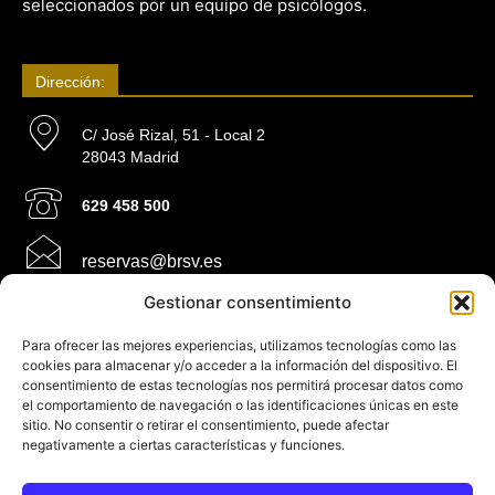
seleccionados por un equipo de psicólogos.
Dirección:
C/ José Rizal, 51 - Local 2
28043 Madrid
629 458 500
reservas@brsv.es
Gestionar consentimiento
Información:
Para ofrecer las mejores experiencias, utilizamos tecnologías como las
cookies para almacenar y/o acceder a la información del dispositivo. El
consentimiento de estas tecnologías nos permitirá procesar datos como
Ley de cookies
el comportamiento de navegación o las identificaciones únicas en este
sitio. No consentir o retirar el consentimiento, puede afectar
Ley de privacidad
negativamente a ciertas características y funciones.